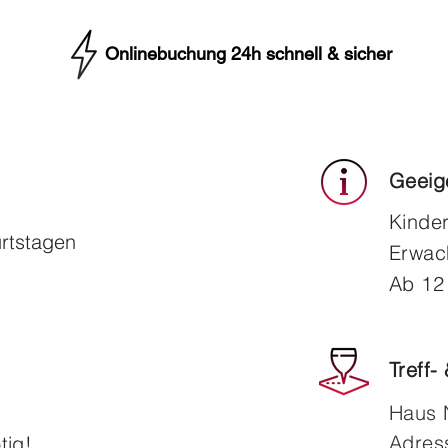
Onlinebuchung 24h schnell & sicher
Geeige
Kinder
rtstagen
Erwac
Ab 12
Treff-
Haus 
Adres
tig!